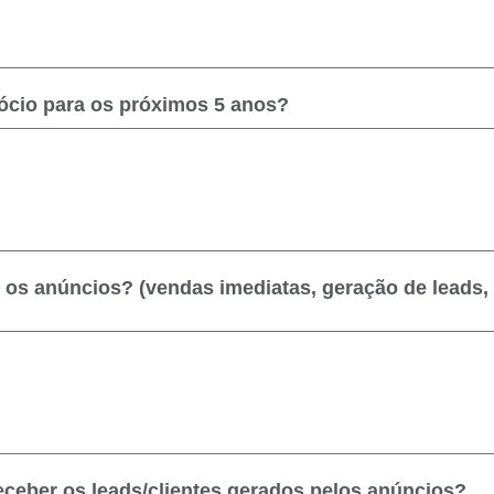
gócio para os próximos 5 anos?
m os anúncios? (vendas imediatas, geração de leads
eceber os leads/clientes gerados pelos anúncios?