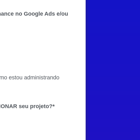
mance no Google Ads e/ou
omo estou administrando
SIONAR seu projeto?*