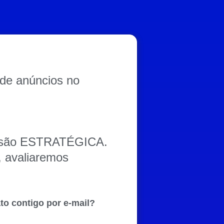
 de anúncios no
essão ESTRATÉGICA.
 avaliaremos
to contigo por e-mail?